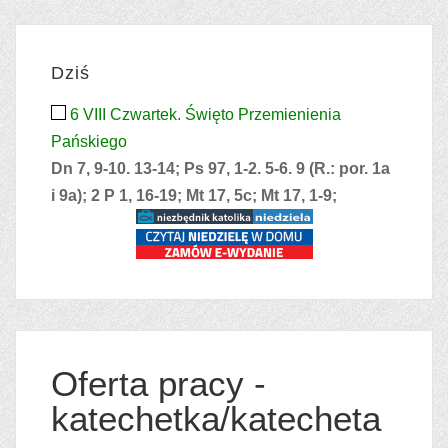
Dziś
6 VIII Czwartek. Święto Przemienienia
Pańskiego
Dn 7, 9-10. 13-14; Ps 97, 1-2. 5-6. 9 (R.: por. 1a
i 9a); 2 P 1, 16-19; Mt 17, 5c; Mt 17, 1-9;
Oferta pracy -
katechetka/katecheta