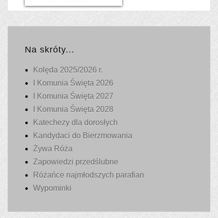
Na skróty...
Kolęda 2025/2026 r.
I Komunia Święta 2026
I Komunia Święta 2027
I Komunia Święta 2028
Katechezy dla dorosłych
Kandydaci do Bierzmowania
Żywa Róża
Zapowiedzi przedślubne
Różańce najmłodszych parafian
Wypominki